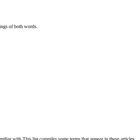
ngs of both words.
iliar with.This list compiles some terms that appear in these articles.