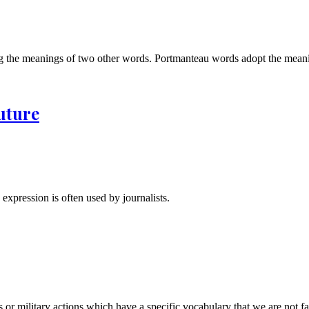
 the meanings of two other words. Portmanteau words adopt the meani
future
expression is often used by journalists.
or military actions which have a specific vocabulary that we are not fam