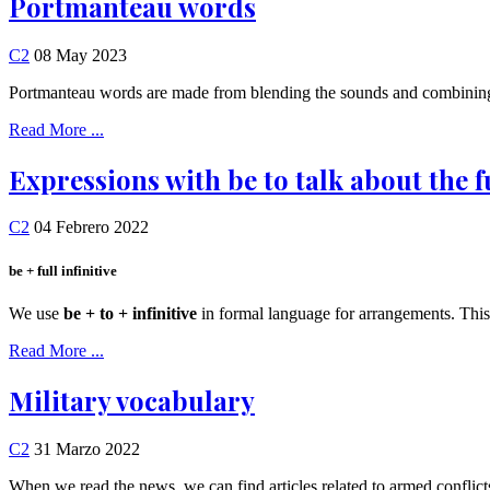
Portmanteau words
C2
08 May 2023
Portmanteau words are made from blending the sounds and combining
Read More ...
Expressions with be to talk about the 
C2
04 Febrero 2022
be + full infinitive
We use
be + to + infinitive
in formal language for arrangements. This 
Read More ...
Military vocabulary
C2
31 Marzo 2022
When we read the news, we can find articles related to armed conflicts 