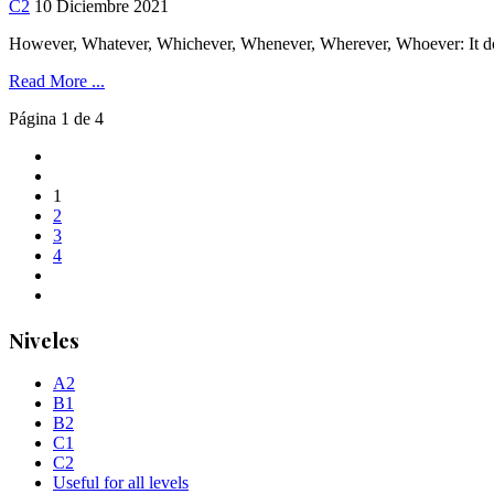
C2
10 Diciembre 2021
However, Whatever, Whichever, Whenever, Wherever, Whoever: It doe
Read More ...
Página 1 de 4
1
2
3
4
Niveles
A2
B1
B2
C1
C2
Useful for all levels