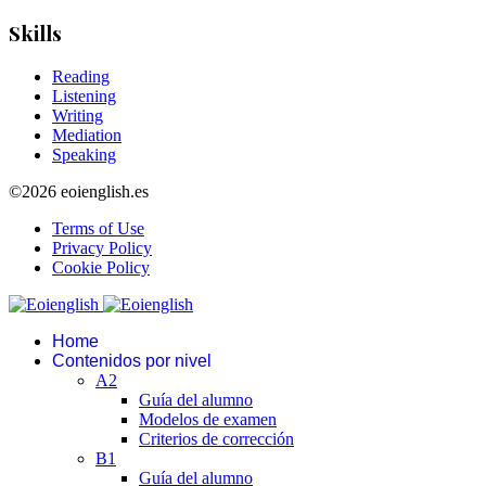
Skills
Reading
Listening
Writing
Mediation
Speaking
©2026 eoienglish.es
Terms of Use
Privacy Policy
Cookie Policy
Home
Contenidos por nivel
A2
Guía del alumno
Modelos de examen
Criterios de corrección
B1
Guía del alumno