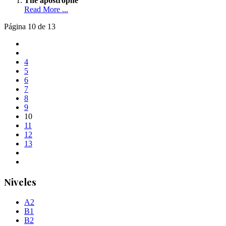
The apostrophe
Read More ...
Página 10 de 13
4
5
6
7
8
9
10
11
12
13
Niveles
A2
B1
B2