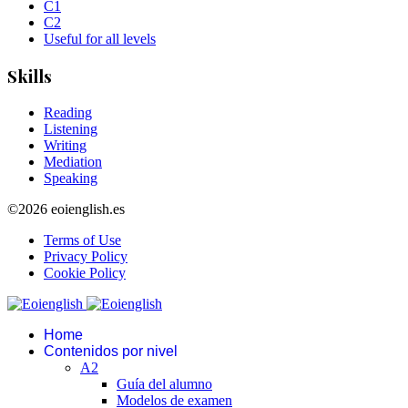
C1
C2
Useful for all levels
Skills
Reading
Listening
Writing
Mediation
Speaking
©2026 eoienglish.es
Terms of Use
Privacy Policy
Cookie Policy
Home
Contenidos por nivel
A2
Guía del alumno
Modelos de examen