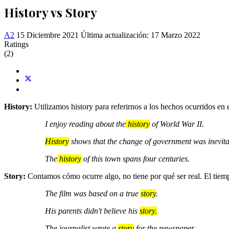
History vs Story
A2
15 Diciembre 2021
Última actualización: 17 Marzo 2022
Ratings
(2)
History:
Utilizamos history para referirnos a los hechos ocurridos en 
I enjoy reading about the
history
of World War II.
History
shows that the change of government was inevita
The
history
of this town spans four centuries.
Story:
Contamos cómo ocurre algo, no tiene por qué ser real. El tiemp
The film was based on a true
story
.
His parents didn't believe his
story.
The journalist wrote a
story
for the newspaper.