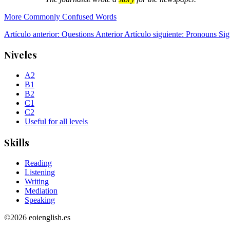
More Commonly Confused Words
Artículo anterior: Questions
Anterior
Artículo siguiente: Pronouns
Sig
Niveles
A2
B1
B2
C1
C2
Useful for all levels
Skills
Reading
Listening
Writing
Mediation
Speaking
©2026 eoienglish.es